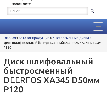
подождите...
Форма
поиска
Поиск
Toggl
navig
Вы
Главная
»
Каталог продукции
»
Быстросменные диски
»
здесь
Диск шлифовальный быстросменный DEERFOS XA345 D50мм
P120
Диск шлифовальный
быстросменный
DEERFOS XA345 D50мм
P120