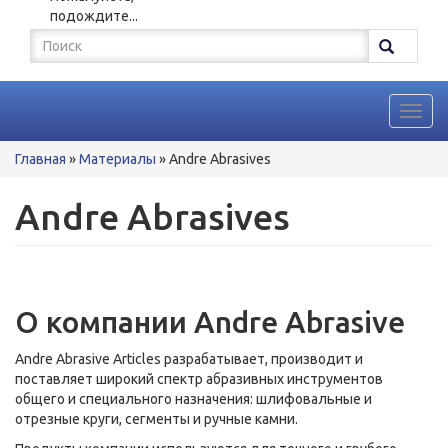
подождите...
Форма
поиска
Поиск
Toggl
navig
Вы
Главная
»
Материалы
»
Andre Abrasives
здесь
Andre Abrasives
О компании Andre Abrasive
Andre Abrasive Articles разрабатывает, производит и
поставляет широкий спектр абразивных инструментов
общего и специального назначения: шлифовальные и
отрезные круги, сегменты и ручные камни.