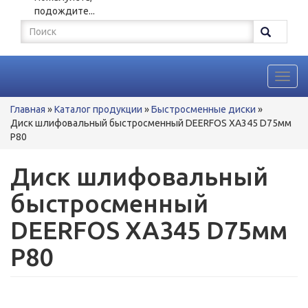
подождите...
Форма
поиска
Поиск
Toggl
navig
Вы
Главная
»
Каталог продукции
»
Быстросменные диски
»
здесь
Диск шлифовальный быстросменный DEERFOS XA345 D75мм
P80
Диск шлифовальный
быстросменный
DEERFOS XA345 D75мм
P80