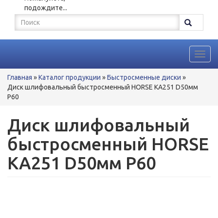
подождите...
Форма
поиска
Поиск
Toggl
navig
Вы
Главная
»
Каталог продукции
»
Быстросменные диски
»
здесь
Диск шлифовальный быстросменный HORSE KA251 D50мм
P60
Диск шлифовальный
быстросменный HORSE
KA251 D50мм P60