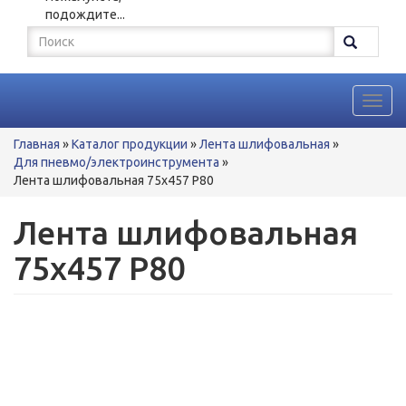
подождите...
Форма
поиска
Поиск
Toggl
navig
Вы
Главная
»
Каталог продукции
»
Лента шлифовальная
»
здесь
Для пневмо/электроинструмента
»
Лента шлифовальная 75x457 P80
Лента шлифовальная
75x457 P80