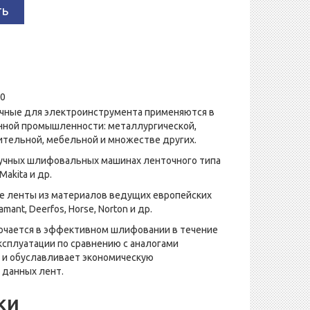
ть
10
чные для электроинструмента применяются в
нной промышленности: металлургической,
тельной, мебельной и множестве других.
ручных шлифовальных машинах ленточного типа
 Makita и др.
 ленты из материалов ведущих европейских
ant, Deerfos, Horse, Norton и др.
ючается в эффективном шлифовании в течение
сплуатации по сравнению с аналогами
о и обуславливает экономическую
 данных лент.
ки