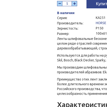
Купи
В наличии
KA251
Серия:
HORSE
Производитель:
P150
Зернистость:
100x6
Размер:
Ленты шлифовальные бесконе
целом ряде отраслей совреме
деревообрабатывающей, строи
Используются для работы на 
Skil, Bosch, Black Decker, Sparky,
Мы производим шлифовальные
производителей абразивов: Ekam
Преимущество этих лент закл
более длительного времени эк
Российского производства, чт
целесообразность применения
Характеристи