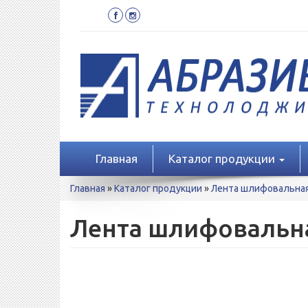
Перейти
к
основному
содержанию
Главная
Каталог продукции
Вы
Главная
»
Каталог продукции
»
Лента шлифовальна
здесь
Лента шлифовальна