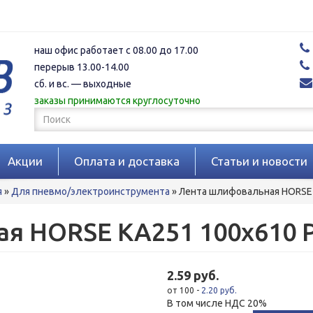
наш офис работает с 08.00 до 17.00
перерыв 13.00-14.00
сб. и вс. — выходные
заказы принимаются круглосуточно
Форма
поиска
Поиск
Акции
Оплата и доставка
Статьи и новости
я
»
Для пневмо/электроинструмента
»
Лента шлифовальная HORSE 
я HORSE KA251 100x610 
2.59 руб.
от 100 -
2.20 руб.
В том числе НДС 20%