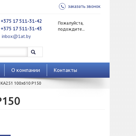
заказать звонок
+375 17 511-31-42
Пожалуйста,
+375 17 511-31-43
подождите...
inbox@1at.by
О компании
Контакты
KA251 100x610 Р150
Р150