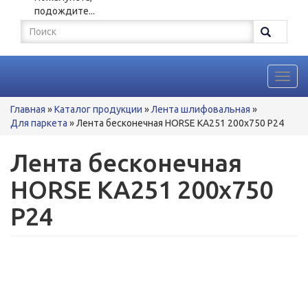
подождите...
Форма
поиска
Поиск
Toggl
navig
Вы
Главная
»
Каталог продукции
»
Лента шлифовальная
»
здесь
Для паркета
»
Лента бесконечная HORSE KA251 200x750 P24
Лента бесконечная
HORSE KA251 200x750
P24