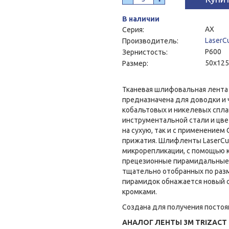
В наличии
AX
Серия:
LaserC
Производитель:
P600
Зернистость:
50x12
Размер:
Тканевая шлифовальная лента 
предназначена для доводки и
кобальтовых и никелевых сплав
инструментальной стали и цве
на сухую, так и с применение
прижатия. Шлифленты LaserCut
микрорепликации, с помощью 
прецезионные пирамидальные
тщательно отобранных по разм
пирамидок обнажается новый 
кромками.
Создана для получения постоя
АНАЛОГ ЛЕНТЫ 3M TRIZACT 