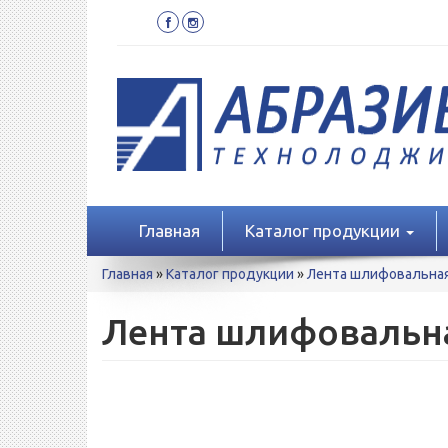
Перейти
к
основному
содержанию
Главная
Каталог продукции
Вы
Главная
»
Каталог продукции
»
Лента шлифовальна
здесь
Лента шлифовальна