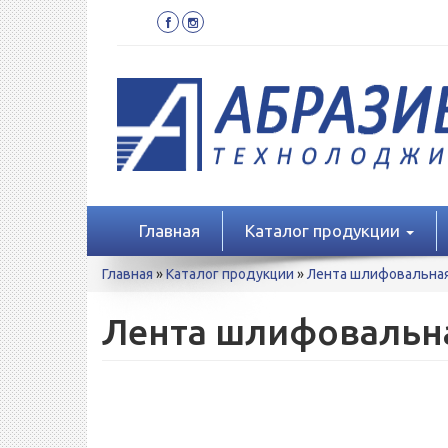
Перейти
к
основному
содержанию
Главная
Каталог продукции
Вы
Главная
»
Каталог продукции
»
Лента шлифовальна
здесь
Лента шлифовальна