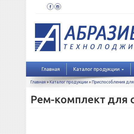
Перейти
к
основному
содержанию
Главная
Каталог продукции
Вы
Главная
»
Каталог продукции
»
Приспособления дл
здесь
Рем-комплект для о