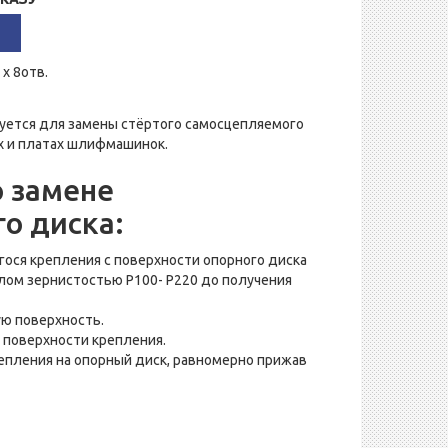
 х 8отв.
уется для замены стёртого самосцепляемого
х и платах шлифмашинок.
о замене
о диска:
ося крепления с поверхности опорного диска
ом зернистостью Р100- Р220 до получения
ю поверхность.
 поверхности крепления.
епления на опорный диск, равномерно прижав