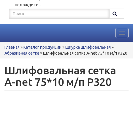
подождите...
Форма
поиска
Поиск
Toggl
navig
Вы
Главная
»
Каталог продукции
»
Шкурка шлифовальная
»
здесь
Абразивная сетка
»
Шлифовальная сетка A-net 75*10 м/п P320
Шлифовальная сетка
A-net 75*10 м/п P320