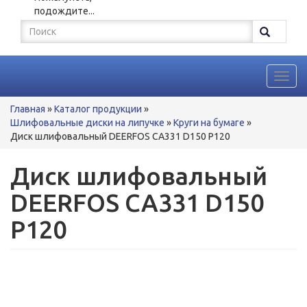
подождите...
Форма
поиска
Поиск
Toggl
navig
Вы
Главная
»
Каталог продукции
»
здесь
Шлифовальные диски на липучке
»
Круги на бумаге
»
Диск шлифовальный DEERFOS CA331 D150 P120
Диск шлифовальный
DEERFOS CA331 D150
P120