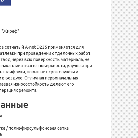
 "Жираф"
а сетчатый A-net D225 применяется для
патлевки при проведении отделочных работ.
вод через всю поверхность материала, не
накапливаться на поверхности, улучшая при
ть шлифовки, повышает срок службы и
 в воздухе. Отличная первоначальная
раевая износостойкость делают его
перациях ремонта.
данные
я
тка / полиэфирсульфоновая сетка
а