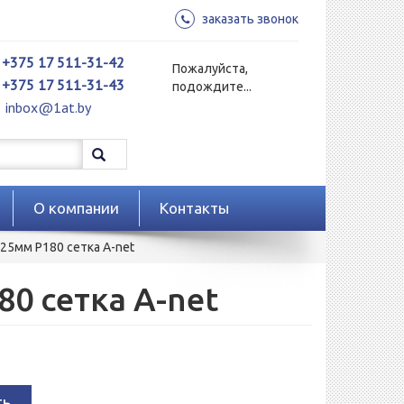
заказать звонок
+375 17 511-31-42
Пожалуйста,
+375 17 511-31-43
подождите...
inbox@1at.by
О компании
Контакты
25мм P180 сетка A-net
0 сетка A-net
ть