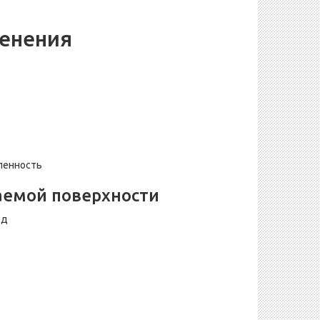
енения
ленность
аемой поверхности
од