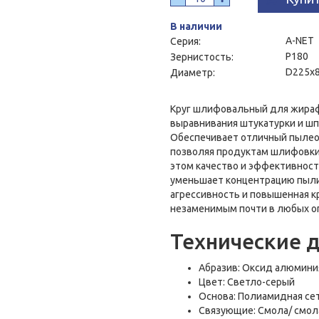
В наличии
A-NET
Серия:
P180
Зернистость:
D225x8
Диаметр:
Круг шлифовальный для жираф
выравнивания штукатурки и ш
Обеспечивает отличный пылеот
позволяя продуктам шлифовки 
этом качество и эффективнос
уменьшает концентрацию пыли
агрессивность и повышенная к
незаменимым почти в любых о
Технические 
Абразив: Оксид алюмини
Цвет: Светло-серый
Основа: Полиамидная се
Связующие: Смола/ смол