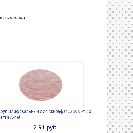
листых пород
Круг шлифовальный для "жирафа" 225мм P150
сетка A-net
2.91 руб.