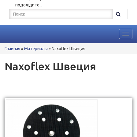
подождите...
Форма
поиска
Поиск
Toggl
navig
Вы
Главная
»
Материалы
»
Naxoflex Швеция
здесь
Naxoflex Швеция